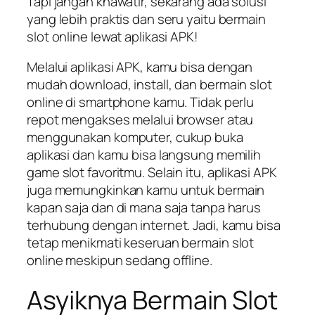
Tapi jangan khawatir, sekarang ada solusi
yang lebih praktis dan seru yaitu bermain
slot online lewat aplikasi APK!
Melalui aplikasi APK, kamu bisa dengan
mudah download, install, dan bermain slot
online di smartphone kamu. Tidak perlu
repot mengakses melalui browser atau
menggunakan komputer, cukup buka
aplikasi dan kamu bisa langsung memilih
game slot favoritmu. Selain itu, aplikasi APK
juga memungkinkan kamu untuk bermain
kapan saja dan di mana saja tanpa harus
terhubung dengan internet. Jadi, kamu bisa
tetap menikmati keseruan bermain slot
online meskipun sedang offline.
Asyiknya Bermain Slot