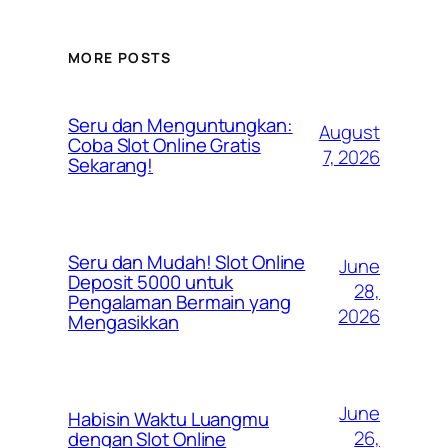
MORE POSTS
Seru dan Menguntungkan:
August
Coba Slot Online Gratis
7, 2026
Sekarang!
Seru dan Mudah! Slot Online
June
Deposit 5000 untuk
28,
Pengalaman Bermain yang
2026
Mengasikkan
June
Habisin Waktu Luangmu
26,
dengan Slot Online