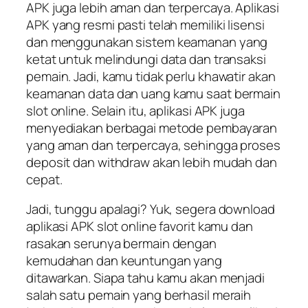
APK juga lebih aman dan terpercaya. Aplikasi
APK yang resmi pasti telah memiliki lisensi
dan menggunakan sistem keamanan yang
ketat untuk melindungi data dan transaksi
pemain. Jadi, kamu tidak perlu khawatir akan
keamanan data dan uang kamu saat bermain
slot online. Selain itu, aplikasi APK juga
menyediakan berbagai metode pembayaran
yang aman dan terpercaya, sehingga proses
deposit dan withdraw akan lebih mudah dan
cepat.
Jadi, tunggu apalagi? Yuk, segera download
aplikasi APK slot online favorit kamu dan
rasakan serunya bermain dengan
kemudahan dan keuntungan yang
ditawarkan. Siapa tahu kamu akan menjadi
salah satu pemain yang berhasil meraih