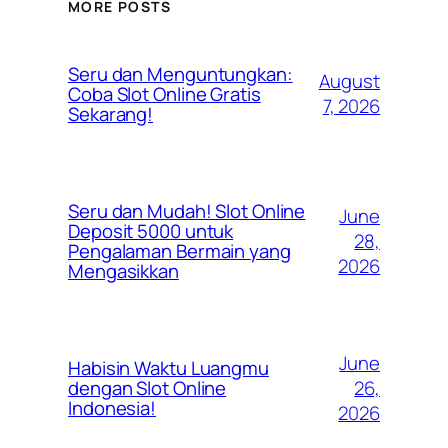
MORE POSTS
Seru dan Menguntungkan:
August
Coba Slot Online Gratis
7, 2026
Sekarang!
Seru dan Mudah! Slot Online
June
Deposit 5000 untuk
28,
Pengalaman Bermain yang
2026
Mengasikkan
June
Habisin Waktu Luangmu
26,
dengan Slot Online
Indonesia!
2026