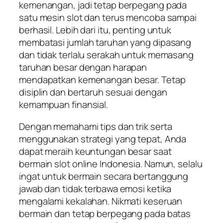
kemenangan, jadi tetap berpegang pada
satu mesin slot dan terus mencoba sampai
berhasil. Lebih dari itu, penting untuk
membatasi jumlah taruhan yang dipasang
dan tidak terlalu serakah untuk memasang
taruhan besar dengan harapan
mendapatkan kemenangan besar. Tetap
disiplin dan bertaruh sesuai dengan
kemampuan finansial.
Dengan memahami tips dan trik serta
menggunakan strategi yang tepat, Anda
dapat meraih keuntungan besar saat
bermain slot online Indonesia. Namun, selalu
ingat untuk bermain secara bertanggung
jawab dan tidak terbawa emosi ketika
mengalami kekalahan. Nikmati keseruan
bermain dan tetap berpegang pada batas