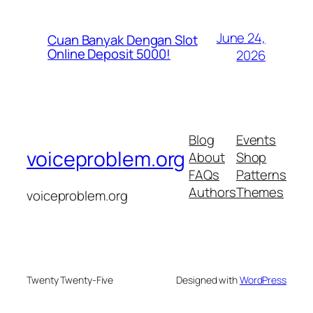
June 24,
Cuan Banyak Dengan Slot
Online Deposit 5000!
2026
Blog
Events
voiceproblem.org
About
Shop
FAQs
Patterns
Authors
Themes
voiceproblem.org
Twenty Twenty-Five
Designed with
WordPress