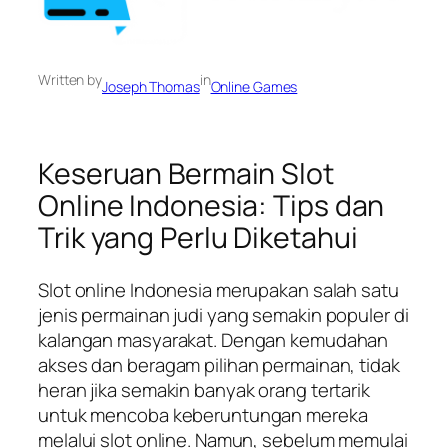
Written by
in
Joseph Thomas
Online Games
Keseruan Bermain Slot
Online Indonesia: Tips dan
Trik yang Perlu Diketahui
Slot online Indonesia merupakan salah satu
jenis permainan judi yang semakin populer di
kalangan masyarakat. Dengan kemudahan
akses dan beragam pilihan permainan, tidak
heran jika semakin banyak orang tertarik
untuk mencoba keberuntungan mereka
melalui slot online. Namun, sebelum memulai