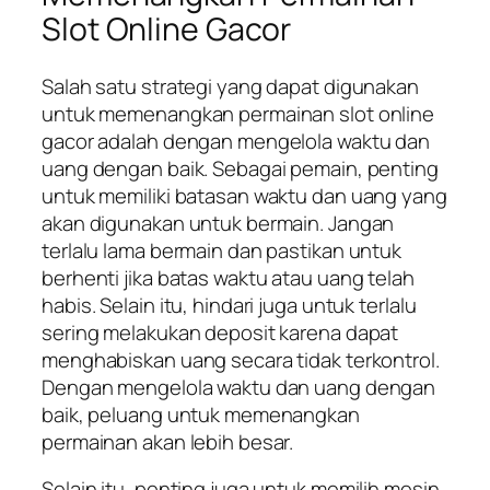
Slot Online Gacor
Salah satu strategi yang dapat digunakan
untuk memenangkan permainan slot online
gacor adalah dengan mengelola waktu dan
uang dengan baik. Sebagai pemain, penting
untuk memiliki batasan waktu dan uang yang
akan digunakan untuk bermain. Jangan
terlalu lama bermain dan pastikan untuk
berhenti jika batas waktu atau uang telah
habis. Selain itu, hindari juga untuk terlalu
sering melakukan deposit karena dapat
menghabiskan uang secara tidak terkontrol.
Dengan mengelola waktu dan uang dengan
baik, peluang untuk memenangkan
permainan akan lebih besar.
Selain itu, penting juga untuk memilih mesin