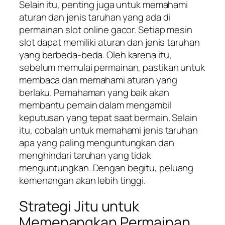
Selain itu, penting juga untuk memahami
aturan dan jenis taruhan yang ada di
permainan slot online gacor. Setiap mesin
slot dapat memiliki aturan dan jenis taruhan
yang berbeda-beda. Oleh karena itu,
sebelum memulai permainan, pastikan untuk
membaca dan memahami aturan yang
berlaku. Pemahaman yang baik akan
membantu pemain dalam mengambil
keputusan yang tepat saat bermain. Selain
itu, cobalah untuk memahami jenis taruhan
apa yang paling menguntungkan dan
menghindari taruhan yang tidak
menguntungkan. Dengan begitu, peluang
kemenangan akan lebih tinggi.
Strategi Jitu untuk
Memenangkan Permainan