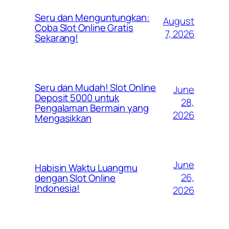
Seru dan Menguntungkan:
August
Coba Slot Online Gratis
7, 2026
Sekarang!
Seru dan Mudah! Slot Online
June
Deposit 5000 untuk
28,
Pengalaman Bermain yang
2026
Mengasikkan
June
Habisin Waktu Luangmu
26,
dengan Slot Online
Indonesia!
2026