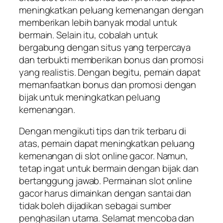
meningkatkan peluang kemenangan dengan
memberikan lebih banyak modal untuk
bermain. Selain itu, cobalah untuk
bergabung dengan situs yang terpercaya
dan terbukti memberikan bonus dan promosi
yang realistis. Dengan begitu, pemain dapat
memanfaatkan bonus dan promosi dengan
bijak untuk meningkatkan peluang
kemenangan.
Dengan mengikuti tips dan trik terbaru di
atas, pemain dapat meningkatkan peluang
kemenangan di slot online gacor. Namun,
tetap ingat untuk bermain dengan bijak dan
bertanggung jawab. Permainan slot online
gacor harus dimainkan dengan santai dan
tidak boleh dijadikan sebagai sumber
penghasilan utama. Selamat mencoba dan