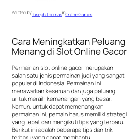
Written by
in
Joseph Thomas
Online Games
Cara Meningkatkan Peluang
Menang di Slot Online Gacor
Permainan slot online gacor merupakan
salah satu jenis permainan judi yang sangat
populer di Indonesia. Permainan ini
menawarkan keseruan dan juga peluang
untuk meraih kemenangan yang besar.
Namun, untuk dapat memenangkan
permainan ini, pemain harus memiliki strategi
yang tepat dan mengikuti tips yang terbaru.
Berikut ini adalah beberapa tips dan trik
terbaru yang dapat membantu