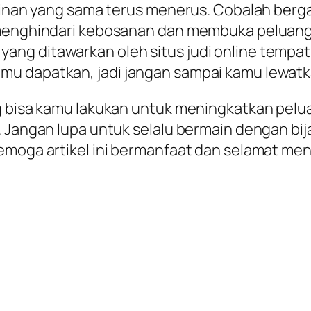
ainan yang sama terus menerus. Cobalah bergan
 menghindari kebosanan dan membuka peluang
ng ditawarkan oleh situs judi online tempat
u dapatkan, jadi jangan sampai kamu lewatk
ang bisa kamu lakukan untuk meningkatkan pe
 Jangan lupa untuk selalu bermain dengan bija
Semoga artikel ini bermanfaat dan selamat me