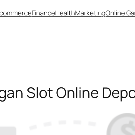
-commerce
Finance
Health
Marketing
Online G
an Slot Online Depo