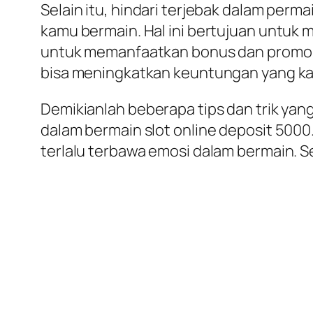
Selain itu, hindari terjebak dalam perm
kamu bermain. Hal ini bertujuan untuk
untuk memanfaatkan bonus dan promo ya
bisa meningkatkan keuntungan yang kam
Demikianlah beberapa tips dan trik y
dalam bermain slot online deposit 5000.
terlalu terbawa emosi dalam bermain. 