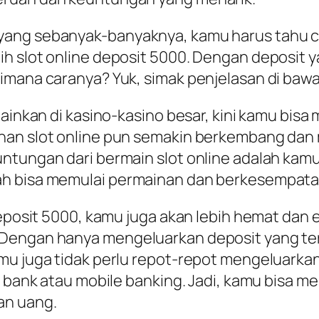
ang sebanyak-banyaknya, kamu harus tahu car
h slot online deposit 5000. Dengan deposit y
imana caranya? Yuk, simak penjelasan di bawah
imainkan di kasino-kasino besar, kini kamu bi
inan slot online pun semakin berkembang da
untungan dari bermain slot online adalah kam
ah bisa memulai permainan dan berkesempatan
deposit 5000, kamu juga akan lebih hemat dan e
Dengan hanya mengeluarkan deposit yang terj
mu juga tidak perlu repot-repot mengeluarkan
r bank atau mobile banking. Jadi, kamu bisa m
an uang.