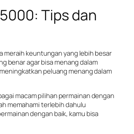
5000: Tips dan
a meraih keuntungan yang lebih besar
ang benar agar bisa menang dalam
ntuk meningkatkan peluang menang dalam
erbagai macam pilihan permainan dengan
dah memahami terlebih dahulu
ermainan dengan baik, kamu bisa