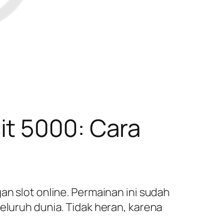
it 5000: Cara
an slot online. Permainan ini sudah
eluruh dunia. Tidak heran, karena