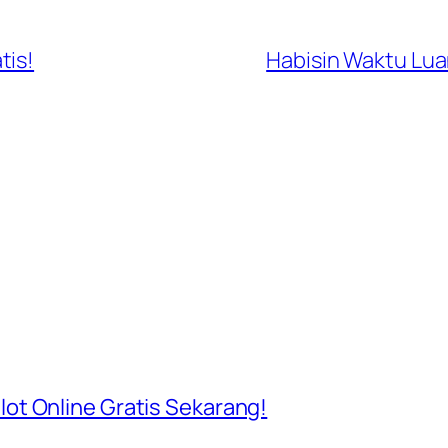
tis!
Habisin Waktu Lua
ot Online Gratis Sekarang!